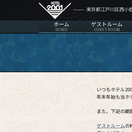
ホ
東京都江戸川区西小
テ
ル
ホーム
ゲストルーム
2001
HOME
GUEST ROOM
いつもホテル2
年末年始も当ホ
また、下記の期
ゲストルーム
の