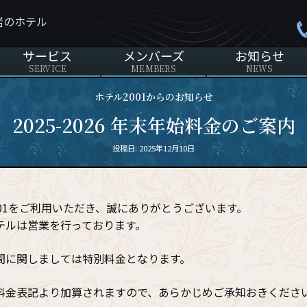
岩のホテル
サービス
メンバーズ
お知らせ
SERVICE
MEMBERS
NEWS
ホテル2001からのお知らせ
2025-2026 年末年始料金のご案内
投
投稿日: 2025年12月10日
稿
日:
001をご利用いただき、誠にありがとうございます。
テルは営業を行っております。
間に関しましては特別料金となります。
料金表記より加算されますので、あらかじめご承知おきくださ